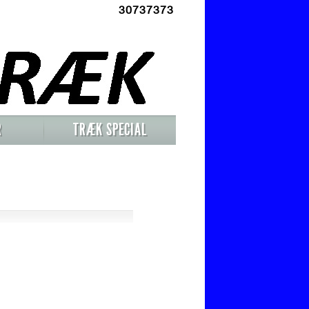
30737373
R
TRÆK SPECIAL