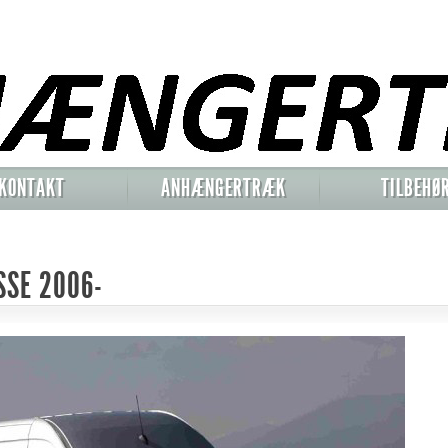
KONTAKT
ANHÆNGERTRÆK
TILBEHØ
SSE 2006-